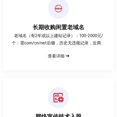
长期收购闲置老域名
老域名‌（有2年或以上建站记录）：100-2000元/
个‌：需com/cn/net后缀，历史无违规记录，近两年
正规建站且未墙。
查看详细
精品域名‌（双拼/品牌词）：500-3000元/个‌：双拼
cn，常用词或品牌词。
交易流程，提交信息‌：通过官网填写域名及联系方
式。专业评估‌：1对1专员联系，结合市场数据报
价。确保域名无后续纠纷，一经出售无法赎回。
网络宣传技术入股