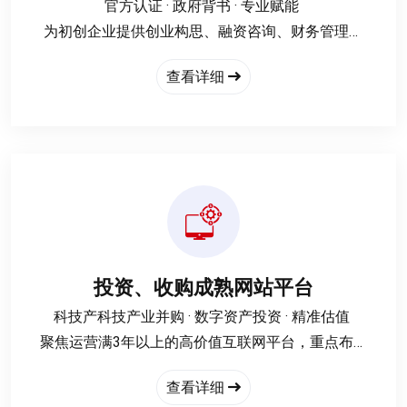
‌官方认证 · 政府背书 · 专业赋能‌
为初创企业提供创业构思、融资咨询、财务管理、
市场营销、企业管理等一对一深度辅导
查看详细
参与创业项目评估与孵化基地评审，提供可行性论
证与优化建议
开展专题培训与线上帮扶，助力科技型中小企业突
破发展瓶颈
投资、收购成熟网站平台
‌科技产‌科技产业并购 · 数字资产投资 · 精准估值‌
聚焦运营满3年以上的高价值互联网平台，重点布局
电商、内容服务、垂直工具类网站，构建“稳定现金
查看详细
流+可复制模式+技术壁垒”三位一体的投资标准：