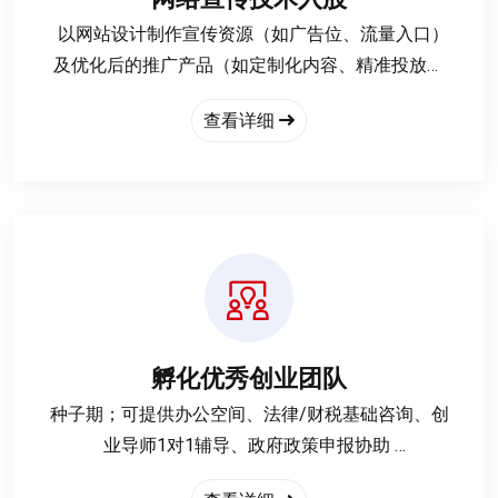
‌ 以网站设计制作宣传资源（如广告位、流量入口）
及优化后的推广产品（如定制化内容、精准投放工
具）作价入股，占目标公司1%-15%股权，具体比例
查看详细
根据资源估值协商确定。
‌合作周期‌：3年，期满后可根据业绩表现调整股权或
转为利润分成。
孵化优秀创业团队
种子期‌；可提供办公空间、法律/财税基础咨询、创
业导师1对1辅导、政府政策申报协助
成长期；对接产业资源、引入天使投资、协助产品