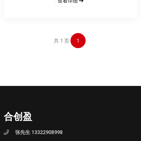
查看详细
市场化、参与政府科创项目申报
‌3、加速期‌；推动并购整合、协助A轮融资、对接产
业链上下游、输出标准化运营SOP
共 1 页
1
合创盈
张先生 13322908998