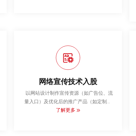
台，重点布局电商、内容服务、垂直工具
类网站，构建“稳定现金流+可复制模式
+技术壁垒”三位一体的投资标准：
核心要求；连续运营≥3年。月活跃用户
（MAU）≥10万。其他详谈业并购 · 数字资
产投资 · 精准估值‌
网络宣传技术入股
‌ 以网站设计制作宣传资源（如广告位、流
量入口）及优化后的推广产品（如定制化
内容、精准投放工具）作价入股，占目标
了解更多
公司1%-15%股权，具体比例根据资源估
值协商确定。
‌合作周期‌：3年，期满后可根据业绩表现