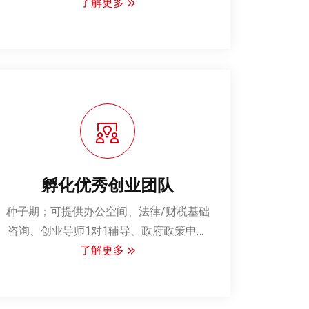
了解更多
孵化优秀创业团队
种子期‌；可提供办公空间、法律/财税基础
咨询、创业导师1对1辅导、政府政策申报
了解更多
协助
成长期；对接产业资源、引入天使投资、
协助产品市场化、参与政府科创项目申报
‌3、加速期‌；推动并购整合、协助A轮融