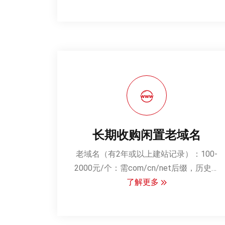
度辅导
参与创业项目评估与孵化基地评审，提供
可行性论证与优化建议
开展专题培训与线上帮扶，助力科技型中
小企业突破发展瓶颈
长期收购闲置老域名
老域名‌（有2年或以上建站记录）：100-
2000元/个‌：需com/cn/net后缀，历史无
违规记录，近两年正规建站且未墙。
了解更多
精品域名‌（双拼/品牌词）：500-3000元/
个‌：双拼cn，常用词或品牌词。
交易流程，提交信息‌：通过官网填写域名